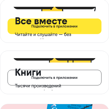
399 ₽ в мес
21 ₽ в день
Все вместе
Подключить в приложении
Читайте и слушайте — без
ограничений*
299 ₽ в мес
14 ₽ в день
Книги
Подключить в приложении
Тысячи произведений
с доступом офлайн