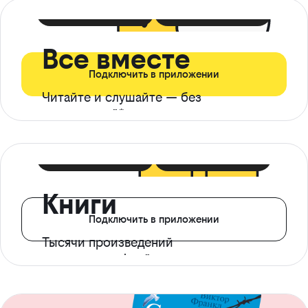
399 ₽ в мес
21 ₽ в день
Все вместе
Подключить в приложении
Читайте и слушайте — без
ограничений*
299 ₽ в мес
14 ₽ в день
Книги
Подключить в приложении
Тысячи произведений
с доступом офлайн