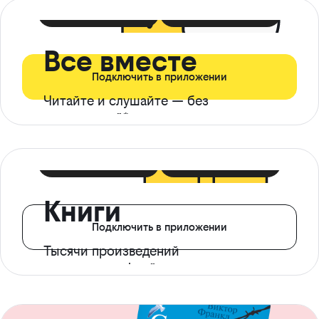
399 ₽ в мес
21 ₽ в день
Все вместе
Подключить в приложении
Читайте и слушайте — без
ограничений*
299 ₽ в мес
14 ₽ в день
Книги
Подключить в приложении
Тысячи произведений
с доступом офлайн