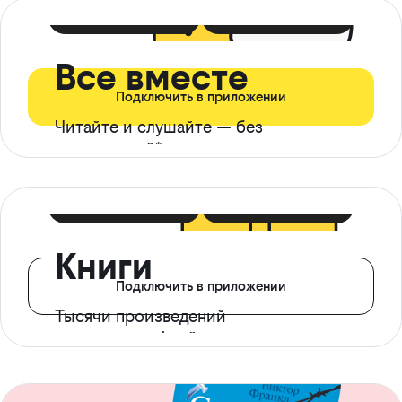
399 ₽ в мес
21 ₽ в день
Все вместе
Подключить в приложении
Читайте и слушайте — без
ограничений*
299 ₽ в мес
14 ₽ в день
Книги
Подключить в приложении
Тысячи произведений
с доступом офлайн