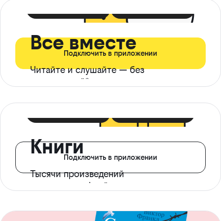
399 ₽ в мес
21 ₽ в день
Все вместе
Подключить в приложении
Читайте и слушайте — без
ограничений*
299 ₽ в мес
14 ₽ в день
Книги
Подключить в приложении
Тысячи произведений
с доступом офлайн