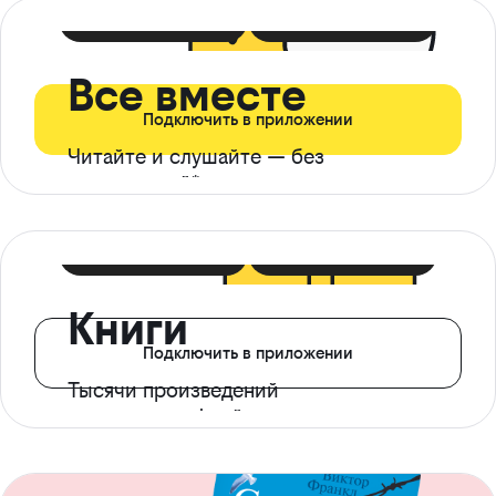
399 ₽ в мес
21 ₽ в день
Все вместе
Подключить в приложении
Читайте и слушайте — без
ограничений*
299 ₽ в мес
14 ₽ в день
Книги
Подключить в приложении
Тысячи произведений
с доступом офлайн