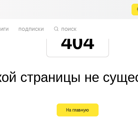
иги
подписки
поиск
404
кой страницы не суще
На главную