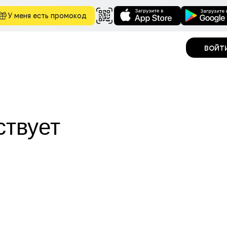
У меня есть промокод
войт
ствует