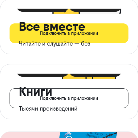
399 ₽ в мес
21 ₽ в день
Все вместе
Подключить в приложении
Читайте и слушайте — без
ограничений*
299 ₽ в мес
14 ₽ в день
Книги
Подключить в приложении
Тысячи произведений
с доступом офлайн