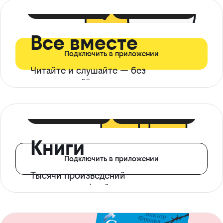
399 ₽ в мес
21 ₽ в день
Все вместе
Подключить в приложении
Читайте и слушайте — без
ограничений*
299 ₽ в мес
14 ₽ в день
Книги
Подключить в приложении
Тысячи произведений
с доступом офлайн