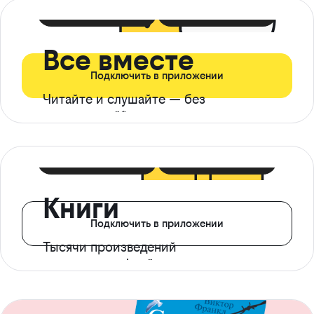
399 ₽ в мес
21 ₽ в день
Все вместе
Подключить в приложении
Читайте и слушайте — без
ограничений*
299 ₽ в мес
14 ₽ в день
Книги
Подключить в приложении
Тысячи произведений
с доступом офлайн