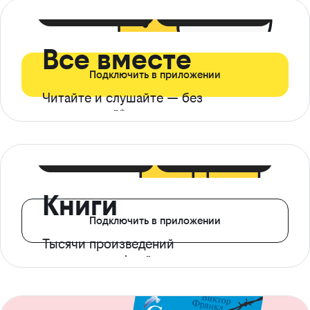
399 ₽ в мес
21 ₽ в день
Все вместе
Подключить в приложении
Читайте и слушайте — без
ограничений*
299 ₽ в мес
14 ₽ в день
Книги
Подключить в приложении
Тысячи произведений
с доступом офлайн