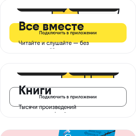
399 ₽ в мес
21 ₽ в день
Все вместе
Подключить в приложении
Читайте и слушайте — без
ограничений*
299 ₽ в мес
14 ₽ в день
Книги
Подключить в приложении
Тысячи произведений
с доступом офлайн