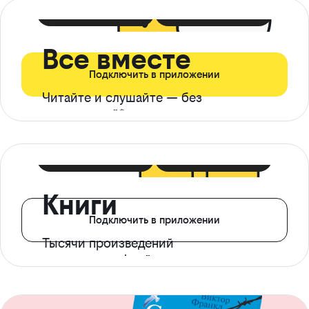
399 ₽ в мес
21 ₽ в день
Все вместе
Подключить в приложении
Читайте и слушайте — без
ограничений*
299 ₽ в мес
14 ₽ в день
Книги
Подключить в приложении
Тысячи произведений
с доступом офлайн