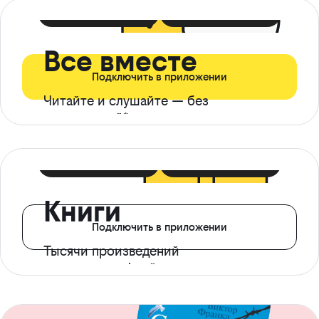
399 ₽ в мес
21 ₽ в день
Все вместе
Подключить в приложении
Читайте и слушайте — без
ограничений*
299 ₽ в мес
14 ₽ в день
Книги
Подключить в приложении
Тысячи произведений
с доступом офлайн