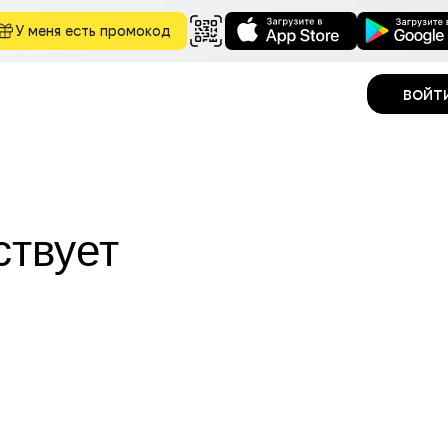
У меня есть промокод
войт
ствует