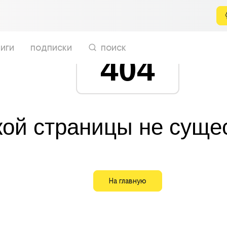
иги
подписки
поиск
404
кой страницы не суще
На главную