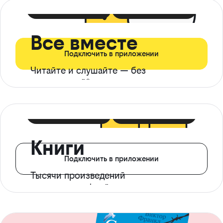
399 ₽ в мес
21 ₽ в день
Все вместе
Подключить в приложении
Читайте и слушайте — без
ограничений*
299 ₽ в мес
14 ₽ в день
Книги
Подключить в приложении
Тысячи произведений
с доступом офлайн