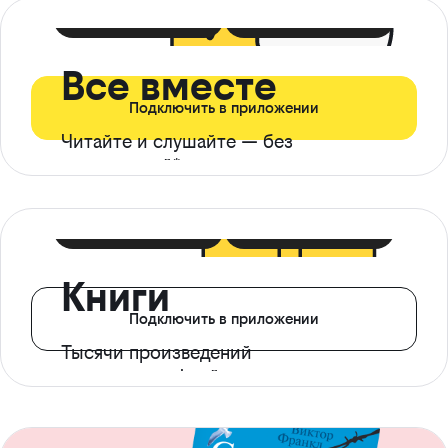
399 ₽ в мес
21 ₽ в день
Все вместе
Подключить в приложении
Читайте и слушайте — без
ограничений*
299 ₽ в мес
14 ₽ в день
Книги
Подключить в приложении
Тысячи произведений
с доступом офлайн