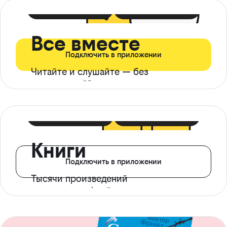
399 ₽ в мес
21 ₽ в день
Все вместе
Подключить в приложении
Читайте и слушайте — без
ограничений*
299 ₽ в мес
14 ₽ в день
Книги
Подключить в приложении
Тысячи произведений
с доступом офлайн