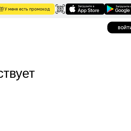
У меня есть промокод
войт
ствует