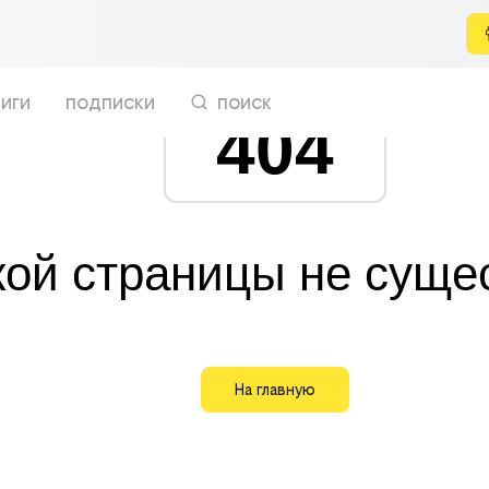
иги
подписки
поиск
404
кой страницы не суще
На главную