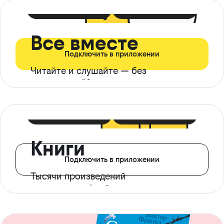
399 ₽ в мес
21 ₽ в день
Все вместе
Подключить в приложении
Читайте и слушайте — без
ограничений*
299 ₽ в мес
14 ₽ в день
Книги
Подключить в приложении
Тысячи произведений
с доступом офлайн