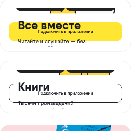
399 ₽ в мес
21 ₽ в день
Все вместе
Подключить в приложении
Читайте и слушайте — без
ограничений*
299 ₽ в мес
14 ₽ в день
Книги
Подключить в приложении
Тысячи произведений
с доступом офлайн