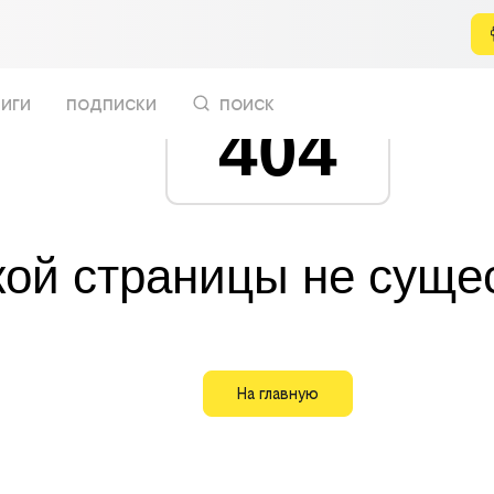
иги
подписки
поиск
404
кой страницы не суще
На главную