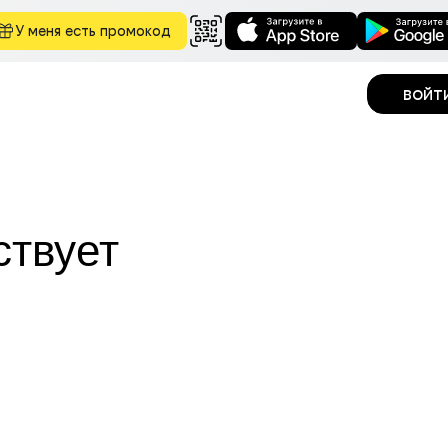
У меня есть промокод
войт
ствует