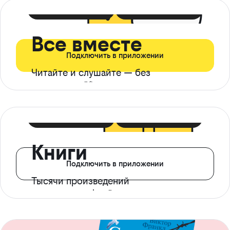
399 ₽ в мес
21 ₽ в день
Все вместе
Подключить в приложении
Читайте и слушайте — без
ограничений*
299 ₽ в мес
14 ₽ в день
Книги
Подключить в приложении
Тысячи произведений
с доступом офлайн