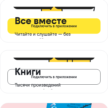
399 ₽ в мес
21 ₽ в день
Все вместе
Подключить в приложении
Читайте и слушайте — без
ограничений*
299 ₽ в мес
14 ₽ в день
Книги
Подключить в приложении
Тысячи произведений
с доступом офлайн