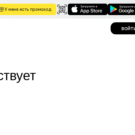
У меня есть промокод
войт
ствует