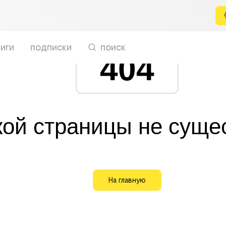
иги
подписки
поиск
404
кой страницы не суще
На главную