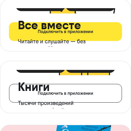
399 ₽ в мес
21 ₽ в день
Все вместе
Подключить в приложении
Читайте и слушайте — без
ограничений*
299 ₽ в мес
14 ₽ в день
Книги
Подключить в приложении
Тысячи произведений
с доступом офлайн