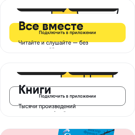
399 ₽ в мес
21 ₽ в день
Все вместе
Подключить в приложении
Читайте и слушайте — без
ограничений*
299 ₽ в мес
14 ₽ в день
Книги
Подключить в приложении
Тысячи произведений
с доступом офлайн