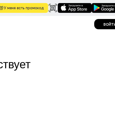
У меня есть промокод
войт
ствует