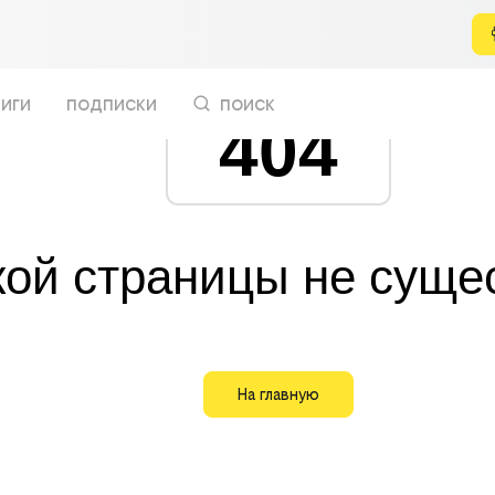
иги
подписки
поиск
404
кой страницы не суще
На главную