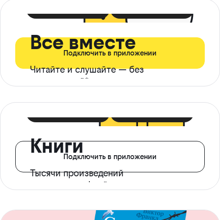
399 ₽ в мес
21 ₽ в день
Все вместе
Подключить в приложении
Читайте и слушайте — без
ограничений*
299 ₽ в мес
14 ₽ в день
Книги
Подключить в приложении
Тысячи произведений
с доступом офлайн