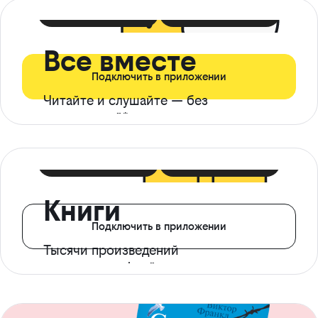
399 ₽ в мес
21 ₽ в день
Все вместе
Подключить в приложении
Читайте и слушайте — без
ограничений*
299 ₽ в мес
14 ₽ в день
Книги
Подключить в приложении
Тысячи произведений
с доступом офлайн