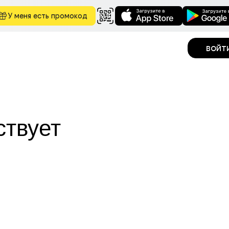
У меня есть промокод
войт
ствует