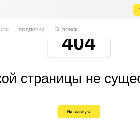
иги
подписки
поиск
404
кой страницы не суще
На главную