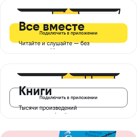
399 ₽ в мес
21 ₽ в день
Все вместе
Подключить в приложении
Читайте и слушайте — без
ограничений*
299 ₽ в мес
14 ₽ в день
Книги
Подключить в приложении
Тысячи произведений
с доступом офлайн