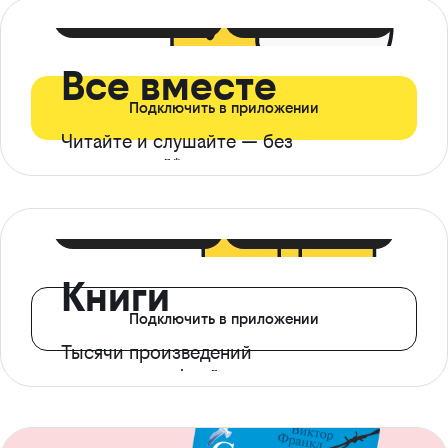
399 ₽ в мес
21 ₽ в день
Все вместе
Подключить в приложении
Читайте и слушайте — без
ограничений*
299 ₽ в мес
14 ₽ в день
Книги
Подключить в приложении
Тысячи произведений
с доступом офлайн