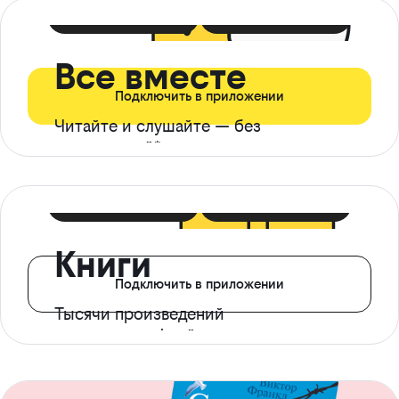
399 ₽ в мес
21 ₽ в день
Все вместе
Подключить в приложении
Читайте и слушайте — без
ограничений*
299 ₽ в мес
14 ₽ в день
Книги
Подключить в приложении
Тысячи произведений
с доступом офлайн