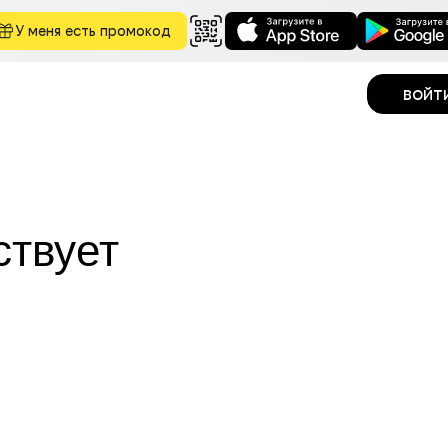
У меня есть промокод
войт
ствует