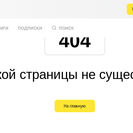
иги
подписки
поиск
404
кой страницы не суще
На главную