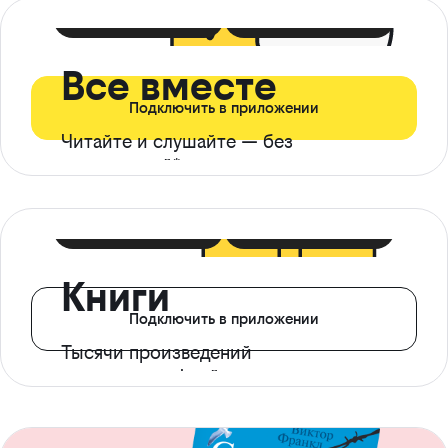
399 ₽ в мес
21 ₽ в день
Все вместе
Подключить в приложении
Читайте и слушайте — без
ограничений*
299 ₽ в мес
14 ₽ в день
Книги
Подключить в приложении
Тысячи произведений
с доступом офлайн