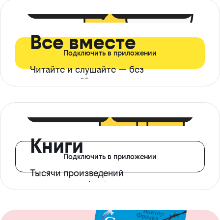
399 ₽ в мес
21 ₽ в день
Все вместе
Подключить в приложении
Читайте и слушайте — без
ограничений*
299 ₽ в мес
14 ₽ в день
Книги
Подключить в приложении
Тысячи произведений
с доступом офлайн