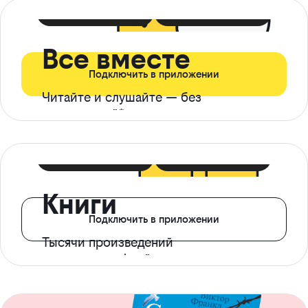
399 ₽ в мес
21 ₽ в день
Все вместе
Подключить в приложении
Читайте и слушайте — без
ограничений*
299 ₽ в мес
14 ₽ в день
Книги
Подключить в приложении
Тысячи произведений
с доступом офлайн