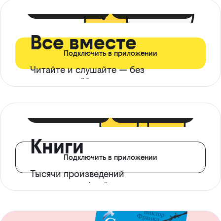
399 ₽ в мес
21 ₽ в день
Все вместе
Подключить в приложении
Читайте и слушайте — без
ограничений*
299 ₽ в мес
14 ₽ в день
Книги
Подключить в приложении
Тысячи произведений
с доступом офлайн