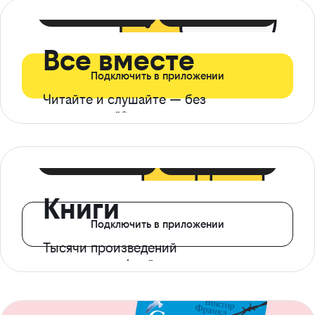
399 ₽ в мес
21 ₽ в день
Все вместе
Подключить в приложении
Читайте и слушайте — без
ограничений*
299 ₽ в мес
14 ₽ в день
Книги
Подключить в приложении
Тысячи произведений
с доступом офлайн