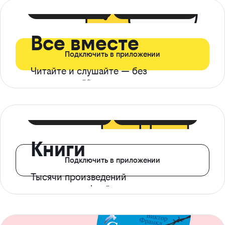
399 ₽ в мес
21 ₽ в день
Все вместе
Подключить в приложении
Читайте и слушайте — без
ограничений*
299 ₽ в мес
14 ₽ в день
Книги
Подключить в приложении
Тысячи произведений
с доступом офлайн