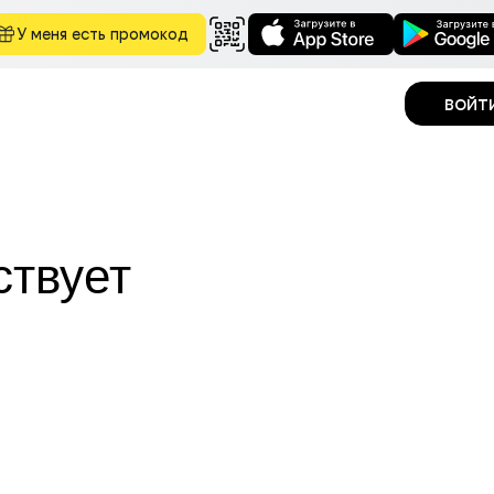
У меня есть промокод
войт
ствует