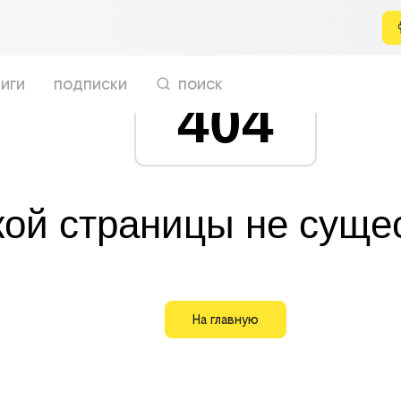
иги
подписки
поиск
404
кой страницы не суще
На главную