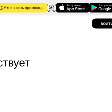
У меня есть промокод
войт
ствует