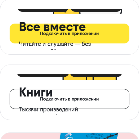
399 ₽ в мес
21 ₽ в день
Все вместе
Подключить в приложении
Читайте и слушайте — без
ограничений*
299 ₽ в мес
14 ₽ в день
Книги
Подключить в приложении
Тысячи произведений
с доступом офлайн