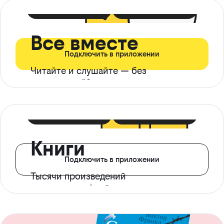
399 ₽ в мес
21 ₽ в день
Все вместе
Подключить в приложении
Читайте и слушайте — без
ограничений*
299 ₽ в мес
14 ₽ в день
Книги
Подключить в приложении
Тысячи произведений
с доступом офлайн