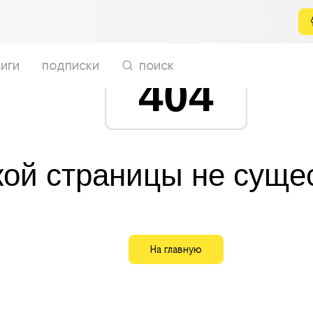
иги
подписки
поиск
404
кой страницы не суще
На главную