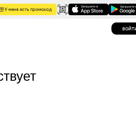
У меня есть промокод
войт
ствует