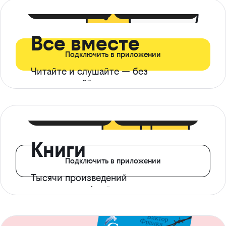
399 ₽ в мес
21 ₽ в день
Все вместе
Подключить в приложении
Читайте и слушайте — без
ограничений*
299 ₽ в мес
14 ₽ в день
Книги
Подключить в приложении
Тысячи произведений
с доступом офлайн