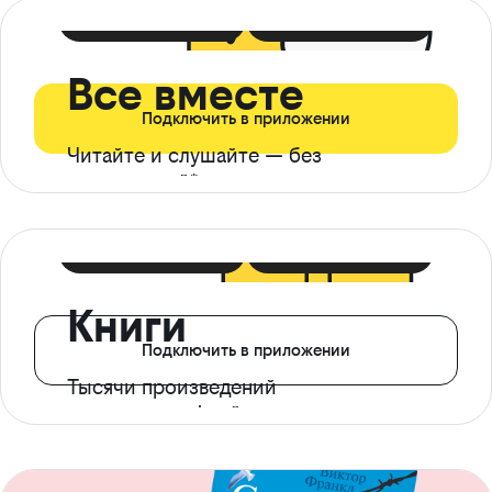
399 ₽ в мес
21 ₽ в день
Все вместе
Подключить в приложении
Читайте и слушайте — без
ограничений*
299 ₽ в мес
14 ₽ в день
Книги
Подключить в приложении
Тысячи произведений
с доступом офлайн