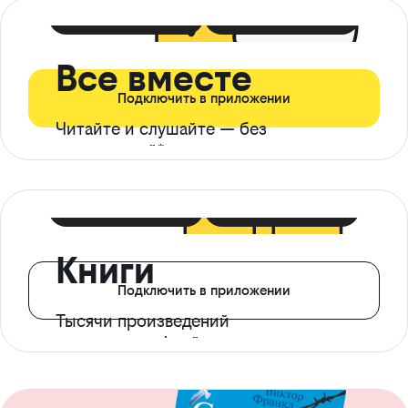
399 ₽ в мес
21 ₽ в день
Все вместе
Подключить в приложении
Читайте и слушайте — без
ограничений*
299 ₽ в мес
14 ₽ в день
Книги
Подключить в приложении
Тысячи произведений
с доступом офлайн