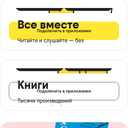
399 ₽ в мес
21 ₽ в день
Все вместе
Подключить в приложении
Читайте и слушайте — без
ограничений*
299 ₽ в мес
14 ₽ в день
Книги
Подключить в приложении
Тысячи произведений
с доступом офлайн